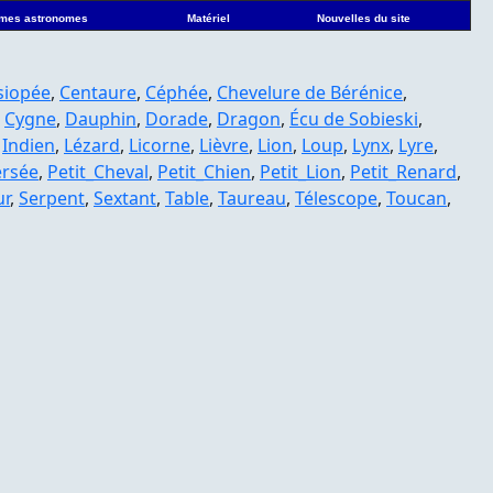
mes astronomes
Matériel
Nouvelles du site
siopée
,
Centaure
,
Céphée
,
Chevelure de Bérénice
,
,
Cygne
,
Dauphin
,
Dorade
,
Dragon
,
Écu de Sobieski
,
,
Indien
,
Lézard
,
Licorne
,
Lièvre
,
Lion
,
Loup
,
Lynx
,
Lyre
,
ersée
,
Petit_Cheval
,
Petit_Chien
,
Petit_Lion
,
Petit_Renard
,
ur
,
Serpent
,
Sextant
,
Table
,
Taureau
,
Télescope
,
Toucan
,