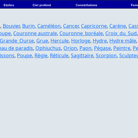
Etoiles
Ciel profond
Constellations
Fem
e
,
Bouvier
,
Burin
,
Caméléon
,
Cancer
,
Capricorne
,
Carène
,
Cas
oupe
,
Couronne australe
,
Couronne_boréale
,
Croix_du_Sud
Grande_Ourse
,
Grue
,
Hercule
,
Horloge
,
Hydre
,
Hydre mâle
eau de paradis
,
Ophiuchus
,
Orion
,
Paon
,
Pégase
,
Peintre
,
P
issons
,
Poupe
,
Règle
,
Réticule
,
Sagittaire
,
Scorpion
,
Sculpte