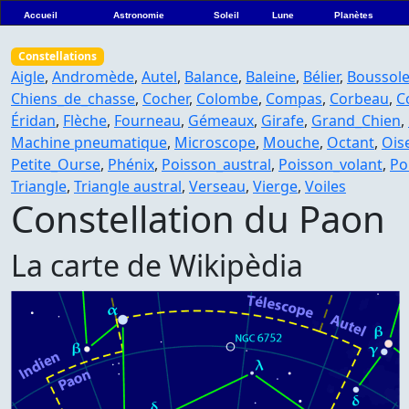
Accueil
Astronomie
Soleil
Lune
Planètes
Constellations
Aigle
,
Andromède
,
Autel
,
Balance
,
Baleine
,
Bélier
,
Boussol
Chiens_de_chasse
,
Cocher
,
Colombe
,
Compas
,
Corbeau
,
C
Éridan
,
Flèche
,
Fourneau
,
Gémeaux
,
Girafe
,
Grand_Chien
,
Machine pneumatique
,
Microscope
,
Mouche
,
Octant
,
Ois
Petite_Ourse
,
Phénix
,
Poisson_austral
,
Poisson_volant
,
Po
Triangle
,
Triangle austral
,
Verseau
,
Vierge
,
Voiles
Constellation du Paon
La carte de Wikipèdia