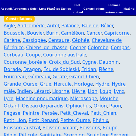
Ciel
Femmes
Accueil
Astronomie
Soleil
Lune
Planètes
Etoiles
Constellations
Matériel
profond
astronomes
Constellations
Aigle
,
Andromède
,
Autel
,
Balance
,
Baleine
,
Bélier
,
Boussole
,
Bouvier
,
Burin
,
Caméléon
,
Cancer
,
Capricorne
,
Carène
,
Cassiopée
,
Centaure
,
Céphée
,
Chevelure de
Bérénice
,
Chiens_de_chasse
,
Cocher
,
Colombe
,
Compas
,
Corbeau
,
Coupe
,
Couronne australe
,
Couronne_boréale
,
Croix_du_Sud
,
Cygne
,
Dauphin
,
Dorade
,
Dragon
,
Écu de Sobieski
,
Éridan
,
Flèche
,
Fourneau
,
Gémeaux
,
Girafe
,
Grand_Chien
,
Grande_Ourse
,
Grue
,
Hercule
,
Horloge
,
Hydre
,
Hydre
mâle
,
Indien
,
Lézard
,
Licorne
,
Lièvre
,
Lion
,
Loup
,
Lynx
,
Lyre
,
Machine pneumatique
,
Microscope
,
Mouche
,
Octant
,
Oiseau de paradis
,
Ophiuchus
,
Orion
,
Paon
,
Pégase
,
Peintre
,
Persée
,
Petit_Cheval
,
Petit_Chien
,
Petit_Lion
,
Petit_Renard
,
Petite_Ourse
,
Phénix
,
Poisson_austral
,
Poisson_volant
,
Poissons
,
Poupe
,
Règle
,
Réticule
,
Sagittaire
,
Scorpion
,
Sculpteur
,
Serpent
,