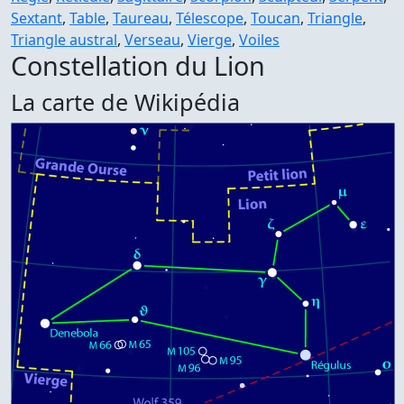
Sextant
,
Table
,
Taureau
,
Télescope
,
Toucan
,
Triangle
,
Triangle austral
,
Verseau
,
Vierge
,
Voiles
Constellation du Lion
La carte de Wikipédia